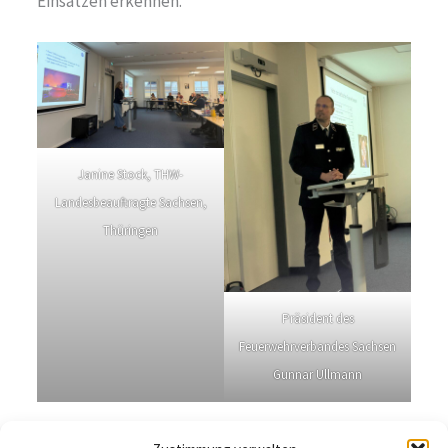
Einsätzen erkennen.
Janine Stock, THW-
Landesbeauftragte Sachsen,
Thüringen
Präsident des
Feuerwehrverbandes Sachsen
Gunnar Ullmann
Im Anschluss an die Sitzung nutzten die