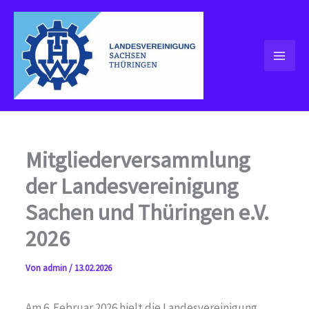
Zum
Inhalt
springen
Mitgliederversammlung
der Landesvereinigung
Sachen und Thüringen e.V.
2026
Von
admin
/
13.02.2026
Am 6. Februar 2026 hielt die Landesvereinigung