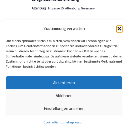
Altenburg
Hillgasse 15, Altenburg, Germany
Zustimmung verwalten
Vorherige
Heute
Veranstal
Nächste
Um dir ein optimales Erlebnis zu bieten, verwenden wir Technologien wie
Veranstaltungen
Cookies, um Geräteinformationen zu speichern und/oder darauf zuzugreifen.
Wenn du diesen Technologien zustimmst, können wir Daten wie das
Surfverhalten oder eindeutige IDs auf dieser Website verarbeiten. Wenn du deine
Kalender abonnieren
Zustimmung nicht erteilst oder zurückziehst, können bestimmte Merkmale und
Funktionen beeinträchtigt werden.
Akzeptieren
Ablehnen
Einstellungen ansehen
Copyright © 2026 THW Landesvereinigung Sachsen Thüringen e.V.
- THW Landesvereinigung Sachsen Thüringen e.V.
Cookie-Richtlinie
Impressum