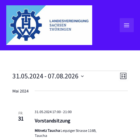
Zum
Inhalt
springen
Veranstaltungen
31.05.2024
 - 
07.08.2026
Ansichten
Veranst
Liste
Navigati
Ansicht
Datum
wählen.
Mai 2024
Navigat
31.05.2024 17:00
-
21:00
FR.
31
Vorstandsitzung
Mitnetz Taucha
Leipziger Strasse 116B,
Taucha